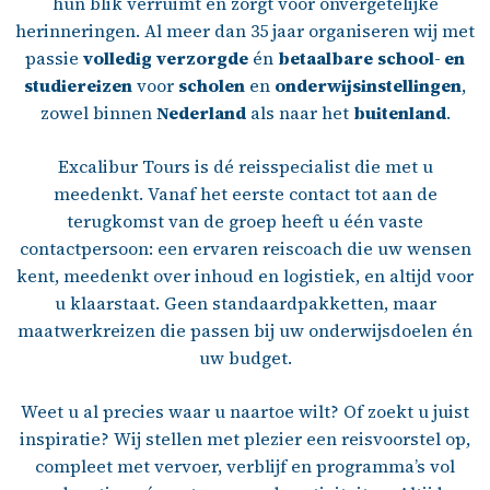
hun blik verruimt en zorgt voor onvergetelijke
herinneringen. Al meer dan 35 jaar organiseren wij met
passie
volledig
verzorgde
én
betaalbare
school- en
studiereizen
voor
scholen
en
onderwijsinstellingen
,
zowel binnen
Nederland
als naar het
buitenland
.
Excalibur Tours is dé reisspecialist die met u
meedenkt. Vanaf het eerste contact tot aan de
terugkomst van de groep heeft u één vaste
contactpersoon: een ervaren reiscoach die uw wensen
kent, meedenkt over inhoud en logistiek, en altijd voor
u klaarstaat. Geen standaardpakketten, maar
maatwerkreizen die passen bij uw onderwijsdoelen én
uw budget.
Weet u al precies waar u naartoe wilt? Of zoekt u juist
inspiratie? Wij stellen met plezier een reisvoorstel op,
compleet met vervoer, verblijf en programma’s vol