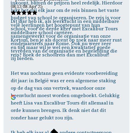
inkoopt, blijven de prijzen heel redelijk. Hierdoor
08:13 08 Apr 25
lukt het mij elk jaar om de reis binnen het vaste
budget van school te organiseren. De reis is voor
Dit jaar heb ik, als leerkracht in een middelbare
vele leerlingen het hoogtepunt van hun
school, voor de derde keer met Excalibur Tours
middelbare school carrière.
samengewerkt voor de organisatie van onze
Kortom, ben je als docent op zoek naar meer rust
eindejaarsreis naar Rome. Ook nu weer zeer
en tijd maar wil je wel een kwalitatief goede
tevreden van de organisatie en begeleiding die
reis? Boek de schoolreis dan met Excalibur!
zij bieden.
Het was nochtans geen evidente voorbereiding
dit jaar: in België was er een algemene staking
op de dag van ons vertrek, waardoor onze
heenvlucht moest worden omgeboekt. Gelukkig
heeft Lisa van Excalibur Tours dit allemaal in
orde kunnen brengen. Ik denk niet dat dit
zonder haar gelukt zou zijn.
Ik heb elk jaar al een andere contactpersoon