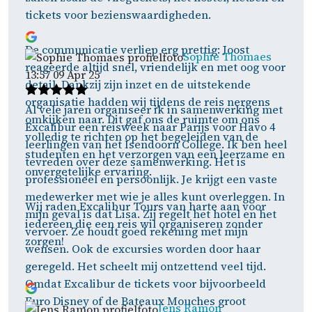
tickets voor bezienswaardigheden.
De communicatie verliep erg prettig: Joost
Sophie Thomaes
reageerde altijd snel, vriendelijk en met oog voor
13:57 09 Apr 25
detail. Dankzij zijn inzet en de uitstekende
organisatie hadden wij tijdens de reis nergens
Al vele jaren organiseer ik in samenwerking met
omkijken naar. Dit gaf ons de ruimte om ons
Excalibur een reisweek naar Parijs voor Havo 4
volledig te richten op het begeleiden van de
leerlingen van het Isendoorn College. Ik ben heel
studenten en het verzorgen van een leerzame en
tevreden over deze samenwerking. Het is
onvergetelijke ervaring.
professioneel en persoonlijk. Je krijgt een vaste
medewerker met wie je alles kunt overleggen. In
Wij raden Excalibur Tours van harte aan voor
mijn geval is dat Lisa. Zij regelt het hotel en het
iedereen die een reis wil organiseren zonder
vervoer. Ze houdt goed rekening met mijn
zorgen!
wensen. Ook de excursies worden door haar
geregeld. Het scheelt mij ontzettend veel tijd.
Omdat Excalibur de tickets voor bijvoorbeeld
Euro Disney of de Bateaux Mouches groot
Jens Ramon