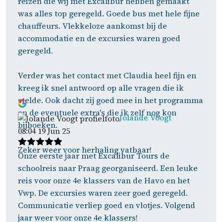
reizen die wij met Excalibur hebben gemaakt
was alles top geregeld. Goede bus met hele fijne
chauffeurs. Vlekkeloze aankomst bij de
accommodatie en de excursies waren goed
geregeld.
Verder was het contact met Claudia heel fijn en
kreeg ik snel antwoord op alle vragen die ik
stelde. Ook dacht zij goed mee in het programma
en de eventuele extra's die ik zelf nog kon
Jolande Voogt
bijboeken.
08:04 19 Jun 25
Zeker weer voor herhaling vatbaar!
Onze eerste jaar met Excalibur Tours de
schoolreis naar Praag georganiseerd. Een leuke
reis voor onze 4e klassers van de Havo en het
Vwp. De excursies waren zeer goed geregeld.
Communicatie verliep goed en vlotjes. Volgend
jaar weer voor onze 4e klassers!