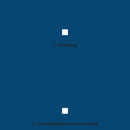
vrijblijvende offerte aan. Naar aanleiding van uw
aanvraag ontvangt u van ons een offerte. Onze
offerte is een voorstel, en kan – indien gewenst –
volledig worden aangepast.
2. Boeking
Wanneer u akkoord gaat met onze offerte,
ontvangen wij graag uw bevestiging per email,
waarna wij de reis voor u vastleggen. Hierbij zijn
onze leveringsvoorwaarden van toepassing. Deze
verschillen voor busreizen, treinreizen, en
vliegreizen. Wij hanteren de reis- en
boekingsvoorwaarden van de ANVR.
3. Bevestiging en facturering