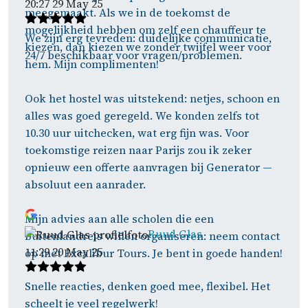
20:27 29 May 25
meegemaakt. Als we in de toekomst de
mogelijkheid hebben om zelf een chauffeur te
We zijn erg tevreden: duidelijke communicatie,
kiezen, dan kiezen we zonder twijfel weer voor
24/7 beschikbaar voor vragen/problemen.
hem. Mijn complimenten!
Ook het hostel was uitstekend: netjes, schoon en
alles was goed geregeld. We konden zelfs tot
10.30 uur uitchecken, wat erg fijn was. Voor
toekomstige reizen naar Parijs zou ik zeker
opnieuw een offerte aanvragen bij Generator —
absoluut een aanrader.
Mijn advies aan alle scholen die een
Ruud Glas
buitenlandreis willen organiseren: neem contact
11:29 20 May 25
op met Excalibur Tours. Je bent in goede handen!
Snelle reacties, denken goed mee, flexibel. Het
scheelt je veel regelwerk!