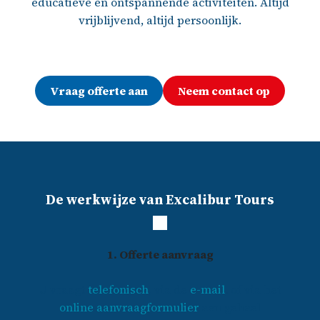
educatieve én ontspannende activiteiten. Altijd
vrijblijvend, altijd persoonlijk.
Vraag offerte aan
Neem contact op
De werkwijze van Excalibur Tours
1. Offerte aanvraag
U vraagt
telefonisch
, via de
e-mail
, of via het
online aanvraagformulier
een geheel