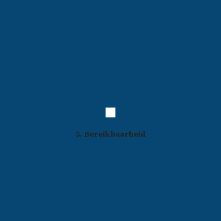
Wij streven ernaar u alle benodigde
reisdocumenten maximaal twee weken voor
aanvang van de reis toe te sturen. Wij vragen u
dan ook om ons de juiste en volledige informatie
te verstrekken, zoals een volledige namenlijst,
het programma, en het mobiele telefoonnummer
van de contactpersoon. Wij zullen u hierover
tijdig informeren.
5. Bereikbaarheid
Mocht er tijdens de reis een probleem zijn, dan
kunt u ons 24/7 bereiken op ons mobiele
noodnummer.