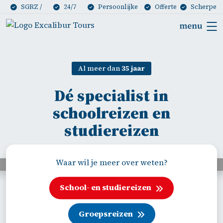
SGRZ /
24/7
Persoonlijke
Offerte
Scherpe
ANVR Lid
bereikbaar
reisadviseur
op maat
prijzen
Al meer dan
35 jaar
Dé specialist in
schoolreizen en
studiereizen
Waar wil je meer over weten?
School- en studiereizen
Groepsreizen