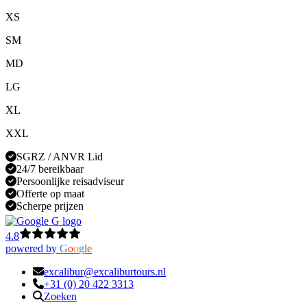
XS
SM
MD
LG
XL
XXL
SGRZ / ANVR Lid
24/7 bereikbaar
Persoonlijke reisadviseur
Offerte op maat
Scherpe prijzen
4.8
powered by
G
o
o
g
l
e
excalibur@excaliburtours.nl
+31 (0) 20 422 3313
Zoeken