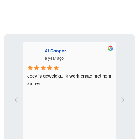
contact
Al Cooper
a year ago
ders 
Joey is geweldig...Ik werk graag met hem 
Ik heb 
samen
Joey va
en 
realise
Ondanks
tegelij
bestemm
beware