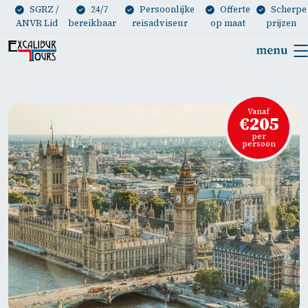
SGRZ /
24/7
Persoonlijke
Offerte
Scherpe
ANVR Lid
bereikbaar
reisadviseur
op maat
prijzen
Vanaf
€205
per
persoon