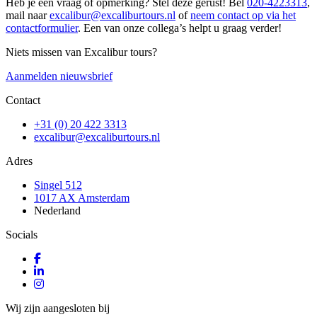
Heb je een vraag of opmerking? Stel deze gerust! Bel
020-4223313
,
mail naar
excalibur@excaliburtours.nl
of
neem contact op via het
contactformulier
. Een van onze collega’s helpt u graag verder!
Niets missen van Excalibur tours?
Aanmelden nieuwsbrief
Contact
+31 (0) 20 422 3313
excalibur@excaliburtours.nl
Adres
Singel 512
1017 AX Amsterdam
Nederland
Socials
Wij zijn aangesloten bij