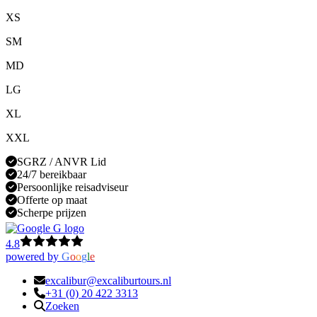
XS
SM
MD
LG
XL
XXL
SGRZ / ANVR Lid
24/7 bereikbaar
Persoonlijke reisadviseur
Offerte op maat
Scherpe prijzen
4.8
powered by
G
o
o
g
l
e
excalibur@excaliburtours.nl
+31 (0) 20 422 3313
Zoeken