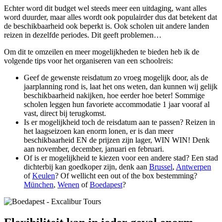
Echter word dit budget wel steeds meer een uitdaging, want alles
word duurder, maar alles wordt ook populairder dus dat betekent dat
de beschikbaarheid ook beperkt is. Ook scholen uit andere landen
reizen in dezelfde periodes. Dit geeft problemen…
Om dit te omzeilen en meer mogelijkheden te bieden heb ik de
volgende tips voor het organiseren van een schoolreis:
Geef de gewenste reisdatum zo vroeg mogelijk door, als de
jaarplanning rond is, laat het ons weten, dan kunnen wij gelijk
beschikbaarheid nakijken, hoe eerder hoe beter! Sommige
scholen leggen hun favoriete accommodatie 1 jaar vooraf al
vast, direct bij terugkomst.
Is er mogelijkheid toch de reisdatum aan te passen? Reizen in
het laagseizoen kan enorm lonen, er is dan meer
beschikbaarheid EN de prijzen zijn lager, WIN WIN! Denk
aan november, december, januari en februari.
Of is er mogelijkheid te kiezen voor een andere stad? Een stad
dichterbij kan goedkoper zijn, denk aan
Brussel
,
Antwerpen
of
Keulen
? Of wellicht een out of the box bestemming?
München
,
Wenen
of
Boedapest
?