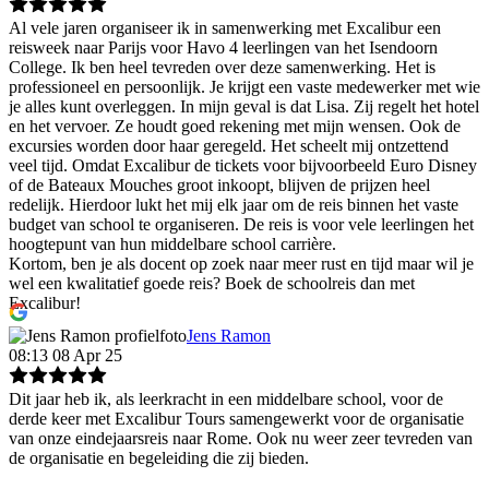
Al vele jaren organiseer ik in samenwerking met Excalibur een
reisweek naar Parijs voor Havo 4 leerlingen van het Isendoorn
College. Ik ben heel tevreden over deze samenwerking. Het is
professioneel en persoonlijk. Je krijgt een vaste medewerker met wie
je alles kunt overleggen. In mijn geval is dat Lisa. Zij regelt het hotel
en het vervoer. Ze houdt goed rekening met mijn wensen. Ook de
excursies worden door haar geregeld. Het scheelt mij ontzettend
veel tijd. Omdat Excalibur de tickets voor bijvoorbeeld Euro Disney
of de Bateaux Mouches groot inkoopt, blijven de prijzen heel
redelijk. Hierdoor lukt het mij elk jaar om de reis binnen het vaste
budget van school te organiseren. De reis is voor vele leerlingen het
hoogtepunt van hun middelbare school carrière.
Kortom, ben je als docent op zoek naar meer rust en tijd maar wil je
wel een kwalitatief goede reis? Boek de schoolreis dan met
Excalibur!
Jens Ramon
08:13 08 Apr 25
Dit jaar heb ik, als leerkracht in een middelbare school, voor de
derde keer met Excalibur Tours samengewerkt voor de organisatie
van onze eindejaarsreis naar Rome. Ook nu weer zeer tevreden van
de organisatie en begeleiding die zij bieden.