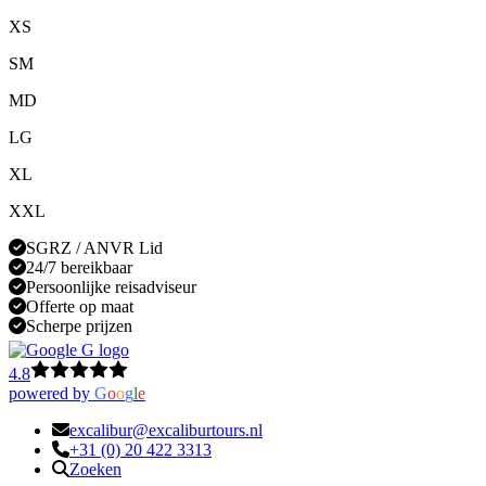
XS
SM
MD
LG
XL
XXL
SGRZ / ANVR Lid
24/7 bereikbaar
Persoonlijke reisadviseur
Offerte op maat
Scherpe prijzen
4.8
powered by
G
o
o
g
l
e
excalibur@excaliburtours.nl
+31 (0) 20 422 3313
Zoeken