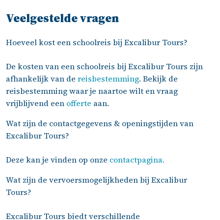
s 
Col
dat 
ege
Veelgestelde vragen
het 
Ik 
mee
ben
Hoeveel kost een schoolreis bij Excalibur Tours?
rder
hee
e 
tev
De kosten van een schoolreis bij Excalibur Tours zijn
groe
ed
afhankelijk van de
reisbestemming
. Bekijk de
pen 
n 
reisbestemming waar je naartoe wilt en vraag
tegel
ove
vrijblijvend een
offerte
aan.
ijk 
de
war
e 
Wat zijn de contactgegevens & openingstijden van
en 
sa
Excalibur Tours?
naar 
en
vers
erk
Deze kan je vinden op onze
contactpagina.
chill
ng. 
end
Het
Wat zijn de vervoersmogelijkheden bij Excalibur
e 
is 
Tours?
best
pro
em
ess
Excalibur Tours biedt verschillende