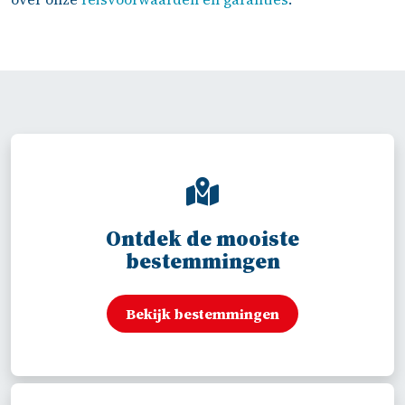
ov
leg
en. 
In 
mij
ge
al i
dat 
Lis
Zij 
Ontdek de mooiste
re
bestemmingen
lt h
hot
en 
Bekijk bestemmingen
het 
ve
oer.
Ze 