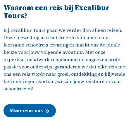
Waarom een reis bij Excalibur
erg 
Tour
baar 
veel 
een
leuk
s 
voor 
rege
rei
Tours?
e 
geh
vrag
lwer
we
reis 
ad 
en/p
k!
k 
Bij Excalibur Tours gaan we verder dan alleen reizen.
en 
bij 
robl
naa
Onze toewijding aan het creëren van unieke en
stud
het 
eme
Par
leerzame schoolreis ervaringen maakt ons de ideale
ente
reali
n.
s 
keuze voor jouw volgende avontuur. Met onze
n 
sere
voo
expertise, maatwerk reisplannen en ongeëvenaarde
heb
n 
Ha
passie voor onderwijs, garanderen we dat elke reis met
ben 
van 
o 4 
ons een reis wordt naar groei, ontdekking en blijvende
het 
dive
leer
herinneringen. Kortom, we zijn jouw reisbureau voor
naar 
rse 
ng
schoolreizen!
hun 
sch
n 
zin 
oolr
van
geh
eize
het 
Meer over ons
ad!±
n. 
Is
Ond
do
ank
n 