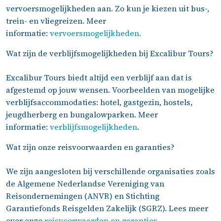
min
on
vervoersmogelijkheden aan. Zo kun je kiezen uit bus-,
gen 
el 
trein- en vliegreizen. Meer
wist 
pe
informatie:
vervoersmogelijkheden.
Joe
oon
Wat zijn de verblijfsmogelijkheden bij Excalibur Tours?
y 
jk. 
het 
Je 
over
kri
Excalibur Tours biedt altijd een verblijf aan dat is
zicht 
t 
afgestemd op jouw wensen. Voorbeelden van mogelijke
te 
een
verblijfsaccommodaties: hotel, gastgezin, hostels,
bew
va
jeugdherberg en bungalowparken. Meer
aren
e 
informatie:
verblijfsmogelijkheden
.
.
me
Wat zijn onze reisvoorwaarden en garanties?
ew
rke
We zijn aangesloten bij verschillende organisaties zoals
met
de Algemene Nederlandse Vereniging van
wie
je 
Reisondernemingen (ANVR) en Stichting
alle
Garantiefonds Reisgelden Zakelijk (SGRZ). Lees meer
kun
over onze
reisvoorwaarden en garanties
.