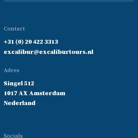
bij
or
eld 
Contact
Eur
Di
+31 (0) 20 422 3313
ey 
of 
excalibur@excaliburtours.nl
de 
Ba
Adres
aux
Mo
Singel 512
ch
1017 AX Amsterdam
s 
Nederland
gr
t 
ink
opt,
bli
Socials