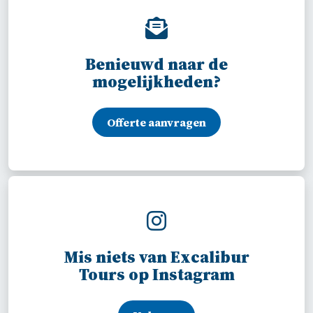
ho
dt 
go
d 
Benieuwd naar de
re
mogelijkheden?
nin
met
mij
Offerte aanvragen
we
sen
Oo
de 
ex
urs
es 
Mis niets van Excalibur
wo
Tours op Instagram
den
doo
haa