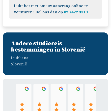
Lukt het niet om uw aanvraag online te
versturen? Bel ons dan op
020 422 3313
Andere studiereis
bestemmingen in Slovenië
Ljubljana
Slovenië
Koen Borghols
Al Cooper
marieke verkerk
Sofie Ver Donc
Ruud
08:28 17 Nov 25
07:42 27 Jun 25
12:27 05 Jun 25
20:27 29 May 25
11:29