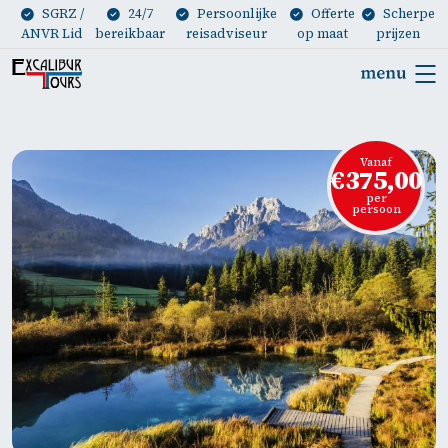
SGRZ /
24/7
Persoonlijke
Offerte
Scherpe
ANVR Lid
bereikbaar
reisadviseur
op maat
prijzen
Vanaf
€375,00
per
persoon