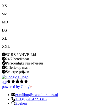
XS
SM
MD
LG
XL
XXL
SGRZ / ANVR Lid
24/7 bereikbaar
Persoonlijke reisadviseur
Offerte op maat
Scherpe prijzen
4.8
powered by
G
o
o
g
l
e
excalibur@excaliburtours.nl
+31 (0) 20 422 3313
Zoeken