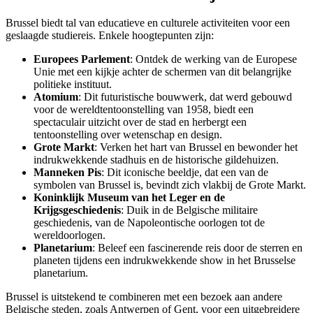
Brussel biedt tal van educatieve en culturele activiteiten voor een
geslaagde studiereis. Enkele hoogtepunten zijn:
Europees Parlement
: Ontdek de werking van de Europese
Unie met een kijkje achter de schermen van dit belangrijke
politieke instituut.
Atomium
: Dit futuristische bouwwerk, dat werd gebouwd
voor de wereldtentoonstelling van 1958, biedt een
spectaculair uitzicht over de stad en herbergt een
tentoonstelling over wetenschap en design.
Grote Markt
: Verken het hart van Brussel en bewonder het
indrukwekkende stadhuis en de historische gildehuizen.
Manneken Pis
: Dit iconische beeldje, dat een van de
symbolen van Brussel is, bevindt zich vlakbij de Grote Markt.
Koninklijk Museum van het Leger en de
Krijgsgeschiedenis
: Duik in de Belgische militaire
geschiedenis, van de Napoleontische oorlogen tot de
wereldoorlogen.
Planetarium
: Beleef een fascinerende reis door de sterren en
planeten tijdens een indrukwekkende show in het Brusselse
planetarium.
Brussel is uitstekend te combineren met een bezoek aan andere
Belgische steden, zoals Antwerpen of Gent, voor een uitgebreidere