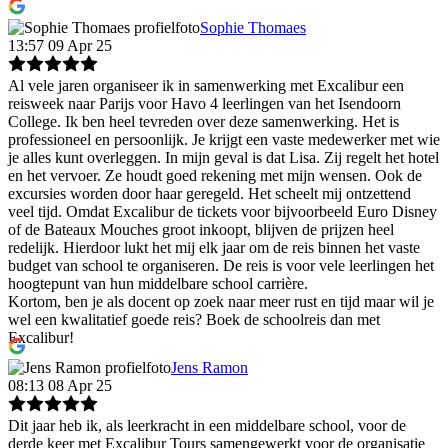
Sophie Thomaes
13:57 09 Apr 25
Al vele jaren organiseer ik in samenwerking met Excalibur een
reisweek naar Parijs voor Havo 4 leerlingen van het Isendoorn
College. Ik ben heel tevreden over deze samenwerking. Het is
professioneel en persoonlijk. Je krijgt een vaste medewerker met wie
je alles kunt overleggen. In mijn geval is dat Lisa. Zij regelt het hotel
en het vervoer. Ze houdt goed rekening met mijn wensen. Ook de
excursies worden door haar geregeld. Het scheelt mij ontzettend
veel tijd. Omdat Excalibur de tickets voor bijvoorbeeld Euro Disney
of de Bateaux Mouches groot inkoopt, blijven de prijzen heel
redelijk. Hierdoor lukt het mij elk jaar om de reis binnen het vaste
budget van school te organiseren. De reis is voor vele leerlingen het
hoogtepunt van hun middelbare school carrière.
Kortom, ben je als docent op zoek naar meer rust en tijd maar wil je
wel een kwalitatief goede reis? Boek de schoolreis dan met
Excalibur!
Jens Ramon
08:13 08 Apr 25
Dit jaar heb ik, als leerkracht in een middelbare school, voor de
derde keer met Excalibur Tours samengewerkt voor de organisatie