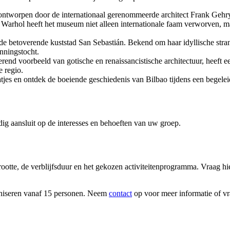
tworpen door de internationaal gerenommeerde architect Frank Gehry,
rhol heeft het museum niet alleen internationale faam verworven, maa
t de betoverende kuststad San Sebastián. Bekend om haar idyllische str
nningstocht.
rend voorbeeld van gotische en renaissancistische architectuur, heeft 
e regio.
aatjes en ontdek de boeiende geschiedenis van Bilbao tijdens een begel
dig aansluit op de interesses en behoeften van uw groep.
otte, de verblijfsduur en het gekozen activiteitenprogramma. Vraag hier
niseren vanaf 15 personen. Neem
contact
op voor meer informatie of vra