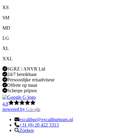
XS
SM
MD
LG
XL
XXL
SGRZ / ANVR Lid
24/7 bereikbaar
Persoonlijke reisadviseur
Offerte op maat
Scherpe prijzen
4.8
powered by
G
o
o
g
l
e
excalibur@excaliburtours.nl
+31 (0) 20 422 3313
Zoeken