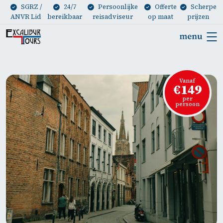
SGRZ /
24/7
Persoonlijke
Offerte
Scherpe
ANVR Lid
bereikbaar
reisadviseur
op maat
prijzen
Vanaf
€149
per
persoon