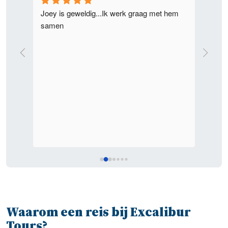
 goed 
Joey is geweldig...Ik werk graag met hem 
Ik heb
samen
Joey v
realis
Ondank
waren 
wist J
Waarom een reis bij Excalibur
Tours?