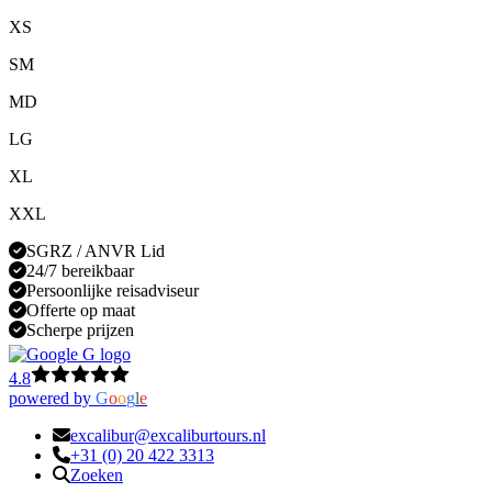
XS
SM
MD
LG
XL
XXL
SGRZ / ANVR Lid
24/7 bereikbaar
Persoonlijke reisadviseur
Offerte op maat
Scherpe prijzen
4.8
powered by
G
o
o
g
l
e
excalibur@excaliburtours.nl
+31 (0) 20 422 3313
Zoeken