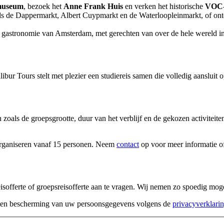
museum
, bezoek het
Anne Frank Huis
en verken het historische
VOC-
s de Dappermarkt, Albert Cuypmarkt en de Waterloopleinmarkt, of ontd
 gastronomie van Amsterdam, met gerechten van over de hele wereld in t
libur Tours stelt met plezier een studiereis samen die volledig aansluit
 zoals de groepsgrootte, duur van het verblijf en de gekozen activiteiten
rganiseren vanaf 15 personen. Neem
contact
op voor meer informatie of 
eisofferte of groepsreisofferte aan te vragen. Wij nemen zo spoedig moge
g en bescherming van uw persoonsgegevens volgens de
privacyverklari