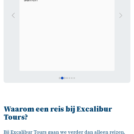
realis
Ondank
waren 
wist J
Waarom een reis bij Excalibur
Tours?
Bij Excalibur Tours gaan we verder dan alleen reizen.