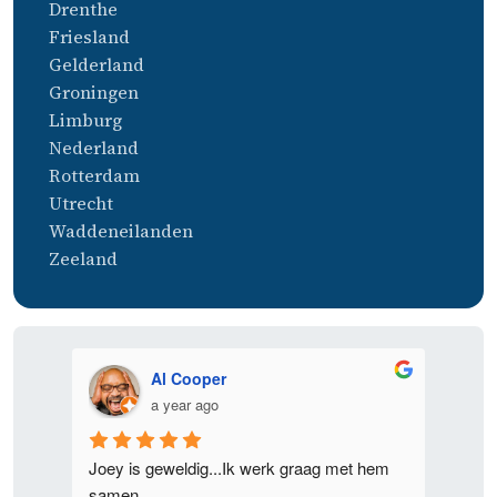
Drenthe
Friesland
Gelderland
Groningen
Limburg
Nederland
Rotterdam
Utrecht
Waddeneilanden
Zeeland
Al Cooper
a year ago
 goed 
Joey is geweldig...Ik werk graag met hem 
Ik heb
samen
Joey v