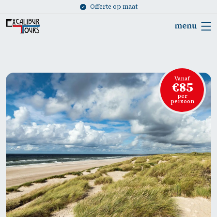
Offerte op maat
Vanaf
€85
per
persoon