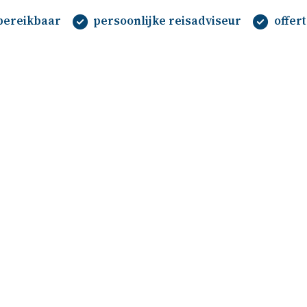
 bereikbaar
persoonlijke reisadviseur
offer