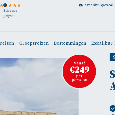
excalibur@excali
Scherpe
prijzen
ereizen
Groepsreizen
Bestemmingen
Excalibur 
Vanaf
€249
S
per
persoon
A