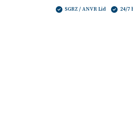
SGRZ / ANVR Lid
24/7