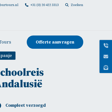
burtours.nl
+31 (0) 20 422 3313
Zoeken
Offerte aanvragen
Tours
Spanje
choolreis
ndalusië
Compleet verzorgd