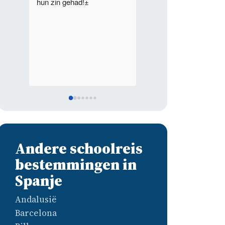
diverse schoolreizen. 
Ondanks dat het meerd
groepen tegelijk waren 
verschillende 
bestemmingen wist Joe
het overzicht te beware
Andere schoolreis
bestemmingen in
Spanje
Andalusië
Barcelona