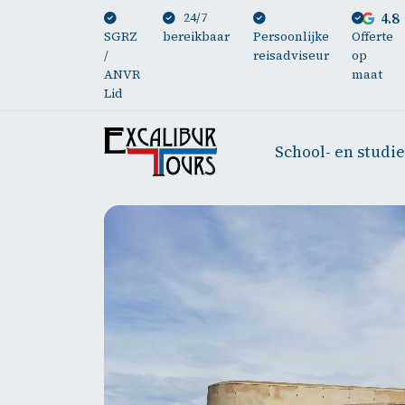
24/7
4.8
SGRZ
bereikbaar
Persoonlijke
Offerte
/
reisadviseur
op
ANVR
maat
Lid
School- en studi