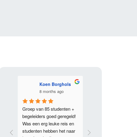
ls
Al Cooper
marieke verke
a year ago
a year ago
n + 
Joey is geweldig...Ik werk 
Ik heb een hele fijne 
geld!
graag met hem samen
samenwerking met Joey
 en 
van Excalibur Tours ge
aar 
bij het realiseren van 