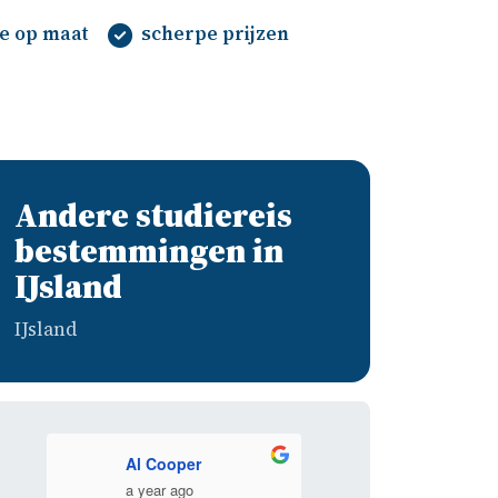
te op maat
scherpe prijzen
Andere studiereis
bestemmingen in
IJsland
IJsland
Al Cooper
marieke verke
a year ago
a year ago