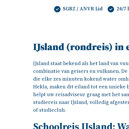
SGRZ / ANVR Lid
24/7
IJsland (rondreis) in
IJsland staat bekend als het land van vuu
combinatie van geisers en vulkanen. De
die elke zes minuten kokend water omh
Hekla, maken dit eiland tot een unieke 
helpt uw reisadviseur graag met het sa
studiereis naar IJsland, volledig afges
of studieclub.
Schoolreis IJsland: W