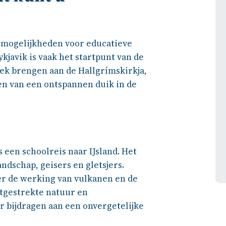
Groep van 85 studenten + 
begeleiders goed geregeld!
ze mogelijkheden voor educatieve
Was een erg leuke reis en 
ykjavik is vaak het startpunt van de
studenten hebben het naar 
oek brengen aan de Hallgrímskirkja,
hun zin gehad!±
ten van een ontspannen duik in de
s een schoolreis naar IJsland. Het
ndschap, geisers en gletsjers.
er de werking van vulkanen en de
itgestrekte natuur en
 bijdragen aan een onvergetelijke