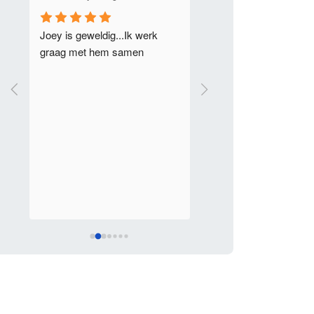
Joey is geweldig...Ik werk 
Ik heb een hele fijne 
graag met hem samen
samenwerking met Joey
Excalibur Tours gehad bi
realiseren van diverse 
schoolreizen. Ondanks d
meerdere groepen tegeli
waren naar verschillend
bestemmingen wist Joey
overzicht te bewaren.