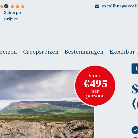
excalibur@excali
Scherpe
prijzen
ereizen
Groepsreizen
Bestemmingen
Excalibur 
Vanaf
€495
S
per
persoon
(