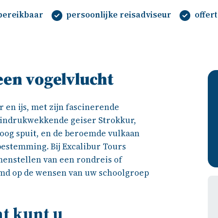
 bereikbaar
persoonlijke reisadviseur
offer
 een vogelvlucht
r en ijs, met zijn fascinerende
 indrukwekkende geiser Strokkur,
oog spuit, en de beroemde vulkaan
bestemming. Bij Excalibur Tours
menstellen van een rondreis of
temd op de wensen van uw schoolgroep
Koen Borghols
at kunt u
8 months ago