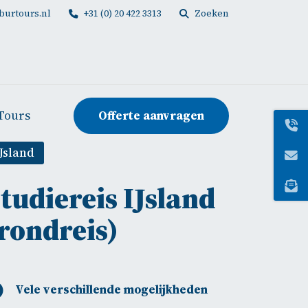
burtours.nl
+31 (0) 20 422 3313
Zoeken
Offerte aanvragen
Tours
IJsland
tudiereis IJsland
rondreis)
Vele verschillende mogelijkheden