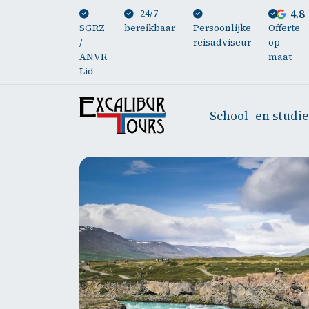
24/7
4.8
SGRZ
bereikbaar
Persoonlijke
Offerte
/
reisadviseur
op
ANVR
maat
Lid
School- en studi